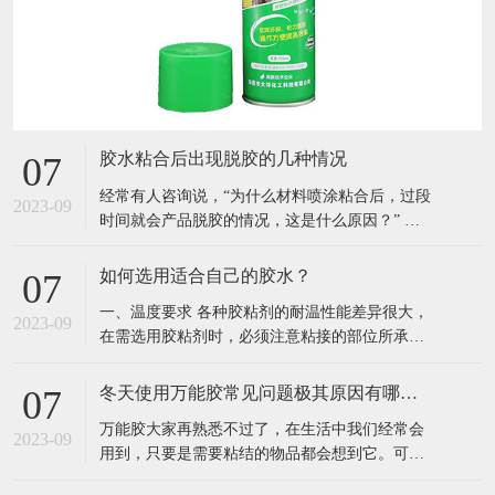
胶水粘合后出现脱胶的几种情况
07
经常有人咨询说，“为什么材料喷涂粘合后，过段
2023-09
时间就会产品脱胶的情况，这是什么原因？” 其
实，如果购买的是质量好的胶水按照正常情况来
说，材料粘合后基本上都不会出现脱胶的情况。
如何选用适合自己的胶水？
07
而如果真的产生脱胶的话，主要一下几种因素造
一、温度要求 各种胶粘剂的耐温性能差异很大，
成的。 影响材料粘合后脱胶的几种因素以及解决
2023-09
在需选用胶粘剂时，必须注意粘接的部位所承受
方法： 1、太阳照射易脱胶
的耐热老化、冷热循环、耐高低温等条件。 二、
耐介质性及其他工作条件 有的粘接不为需要耐
冬天使用万能胶常见问题极其原因有哪些？
07
水、碱或酸性物质，有的要在户外工作，经受阳
万能胶大家再熟悉不过了，在生活中我们经常会
光、雨水及大气的作用，有的需要较高的绝缘性
2023-09
用到，只要是需要粘结的物品都会想到它。可是
能。在电子产品中使用胶粘剂要求可
因为冬天气温低，常出现万能胶粘结固化慢，胶