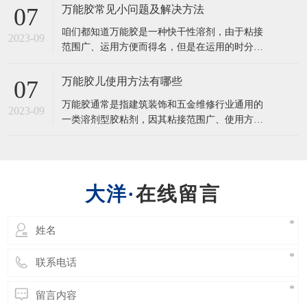
层粘结不牢等现象，让人们很是头疼。万能胶运
万能胶常见小问题及解决方法
07
用常见问题极其原因有哪些？ 脱胶：涂层未彻底
咱们都知道万能胶是一种快干性溶剂，由于粘接
固化。涂层过薄。胶粘剂粘度过大。外表处理不
2023-09
范围广、运用方便而得名，但是在运用的时分，
洁净也就是粗糙过度。外表处理后停放时刻
也会遇到这样那样的问题。接下来咱们就来看看
万能胶会出现的小问题和快速有用解决的办法。
万能胶儿使用方法有哪些
07
1、湿润气候的时分在板材上运用，胶膜外表简单
万能胶通常是指建筑装饰和五金维修行业通用的
发白，主要是万能胶蒸发会带走热量，使胶膜外
2023-09
一类溶剂型胶粘剂，因其粘接范围广、使用方便
表温度迅速下降，但是湿润气候会使湿气
而得名，一般均可用于木材、铝塑板、皮革、人
造革、塑料、橡胶、金属等软硬材料的粘接。常
见的万能胶的主要成分为氯丁胶，一般采用苯、
甲苯、二甲苯作为溶剂，呈黄色液态粘稠状，具
在线留言
有良好的耐油、耐溶剂和耐化学试剂的性能。